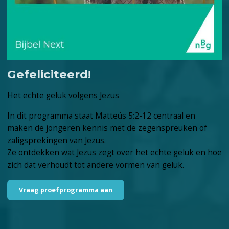
Gefeliciteerd!
Het echte geluk volgens Jezus
In dit programma staat Matteüs 5:2-12 centraal en
maken de jongeren kennis met de zegenspreuken of
zaligsprekingen van Jezus.
Ze ontdekken wat Jezus zegt over het echte geluk en hoe
zich dat verhoudt tot andere vormen van geluk.
Vraag proefprogramma aan