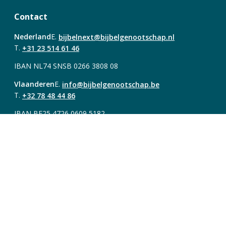
Contact
Nederland
E.
bijbelnext@bijbelgenootschap.nl
T.
+31 23 514 61 46
IBAN NL74 SNSB 0266 3808 08
Vlaanderen
E.
info@bijbelgenootschap.be
T.
+32 78 48 44 86
IBAN BE25 4726 0609 5182
Over Bijbel Next
Account
Registreren
Contact
Volg ons