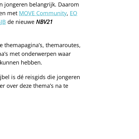
en jongeren belangrijk. Daarom
men met
MOVE Community
,
EO
JB
de nieuwe
NBV21
ige themapagina’s, themaroutes,
na’s met onderwerpen waar
 kunnen hebben.
bel is dé reisgids die jongeren
r over deze thema’s na te