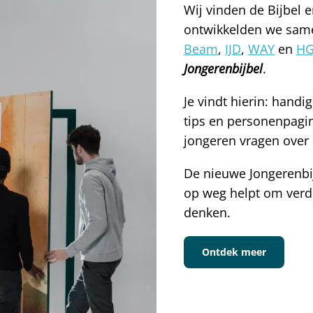
Wij vinden de Bijbel 
ontwikkelden we sa
Beam
,
IJD
,
WAY
en
HG
Jongerenbijbel
.
Je vindt hierin: hand
tips en personenpagi
jongeren vragen over
De nieuwe Jongerenbij
op weg helpt om verde
denken.
Ontdek meer