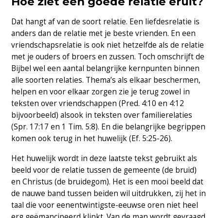
Hoe ziet een goede relatie eruit?
Dat hangt af van de soort relatie. Een liefdesrelatie is
anders dan de relatie met je beste vrienden. En een
vriendschapsrelatie is ook niet hetzelfde als de relatie
met je ouders of broers en zussen. Toch omschrijft de
Bijbel wel een aantal belangrijke kernpunten binnen
alle soorten relaties. Thema’s als elkaar beschermen,
helpen en voor elkaar zorgen zie je terug zowel in
teksten over vriendschappen (Pred. 4:10 en 4:12
bijvoorbeeld) alsook in teksten over familierelaties
(Spr. 17:17 en 1 Tim. 5:8). En die belangrijke begrippen
komen ook terug in het huwelijk (Ef. 5:25-26).
Het huwelijk wordt in deze laatste tekst gebruikt als
beeld voor de relatie tussen de gemeente (de bruid)
en Christus (de bruidegom). Het is een mooi beeld dat
de nauwe band tussen beiden wil uitdrukken, zij het in
taal die voor eenentwintigste-eeuwse oren niet heel
erg geëmancipeerd klinkt. Van de man wordt gevraagd