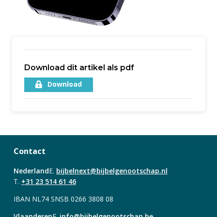
Download dit artikel als pdf
Download
Contact
Nederland
E.
bijbelnext@bijbelgenootschap.nl
T.
+31 23 514 61 46
IBAN NL74 SNSB 0266 3808 08
Vlaanderen
E.
info@bijbelgenootschap.be