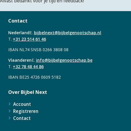
Alvast bedankt voor je tijd en feedback!
Contact
Nederland
E.
bijbelnext@bijbelgenootschap.nl
T.
+31 23 514 61 46
IBAN NL74 SNSB 0266 3808 08
Vlaanderen
E.
info@bijbelgenootschap.be
T.
+32 78 48 44 86
IBAN BE25 4726 0609 5182
Over Bijbel Next
Account
Registreren
Contact