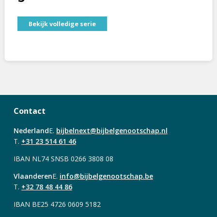
Bekijk volledige serie
Contact
Nederland
E.
bijbelnext@bijbelgenootschap.nl
T.
+31 23 514 61 46
IBAN NL74 SNSB 0266 3808 08
Vlaanderen
E.
info@bijbelgenootschap.be
T.
+32 78 48 44 86
IBAN BE25 4726 0609 5182