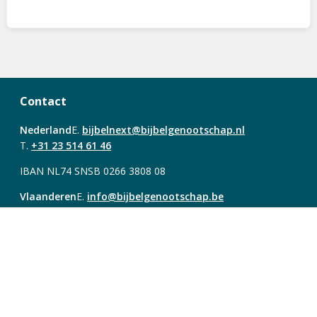
Contact
Nederland
E.
bijbelnext@bijbelgenootschap.nl
T.
+31 23 514 61 46
IBAN NL74 SNSB 0266 3808 08
Vlaanderen
E.
info@bijbelgenootschap.be
T.
+32 78 48 44 86
IBAN BE25 4726 0609 5182
Over Bijbel Next
Account