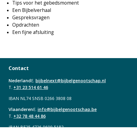
Tips voor het gebedsmoment
Een Bijbelverhaal
Gespreksvragen
Opdrachten
Een fijne afsluiting
Contact
Nederland
E.
bijbelnext@bijbelgenootschap.nl
T.
+31 23 514 61 46
IBAN NL74 SNSB 0266 3808 08
Vlaanderen
E.
info@bijbelgenootschap.be
T.
+32 78 48 44 86
IBAN BE25 4726 0609 5182