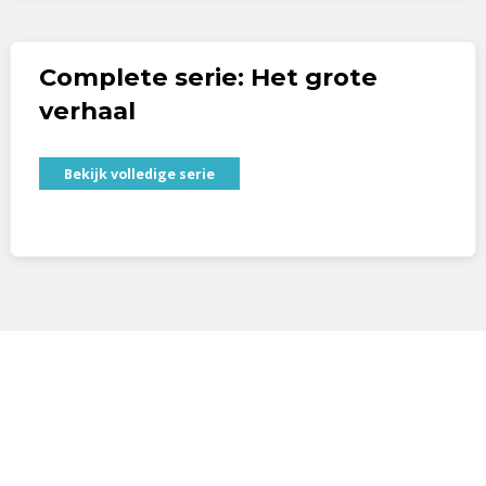
Complete serie: Het grote
verhaal
Bekijk volledige serie
Contact
Nederland
E.
bijbelnext@bijbelgenootschap.nl
T.
+31 23 514 61 46
IBAN NL74 SNSB 0266 3808 08