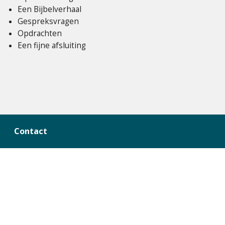
Een Bijbelverhaal
Gespreksvragen
Opdrachten
Een fijne afsluiting
Contact
Nederland
E.
bijbelnext@bijbelgenootschap.nl
T.
+31 23 514 61 46
IBAN NL74 SNSB 0266 3808 08
Vlaanderen
E.
info@bijbelgenootschap.be
T.
+32 78 48 44 86