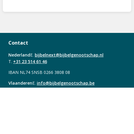
Contact
Nederland
E.
bijbelnext@bijbelgenootschap.nl
T.
+31 23 514 61 46
IBAN NL74 SNSB 0266 3808 08
Vlaanderen
E.
info@bijbelgenootschap.be
T.
+32 78 48 44 86
IBAN BE25 4726 0609 5182
Over Bijbel Next
Account