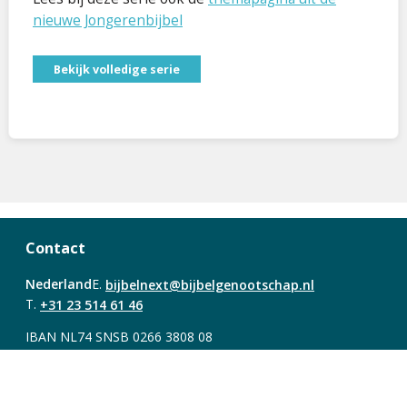
nieuwe Jongerenbijbel
Bekijk volledige serie
Contact
Nederland
E.
bijbelnext@bijbelgenootschap.nl
T.
+31 23 514 61 46
IBAN NL74 SNSB 0266 3808 08
Vlaanderen
E.
info@bijbelgenootschap.be
T.
+32 78 48 44 86