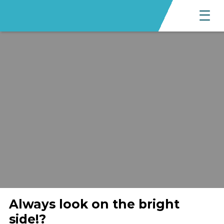
Always look on the bright
side!?