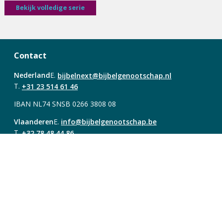
Bekijk volledige serie
Contact
Nederland
E.
bijbelnext@bijbelgenootschap.nl
T.
+31 23 514 61 46
IBAN NL74 SNSB 0266 3808 08
Vlaanderen
E.
info@bijbelgenootschap.be
T.
+32 78 48 44 86
IBAN BE25 4726 0609 5182
Over Bijbel Next
Account
Registreren
Contact