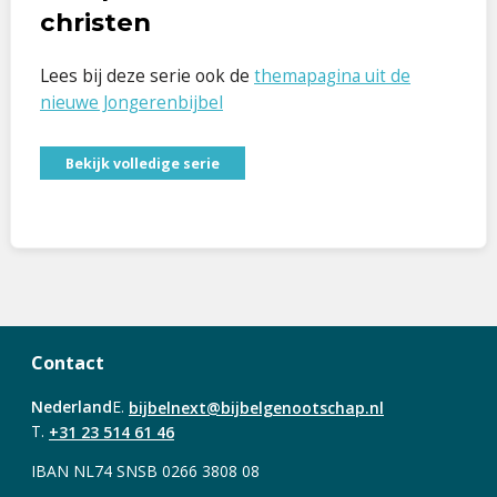
christen
Lees bij deze serie ook de
themapagina uit de
nieuwe Jongerenbijbel
Bekijk volledige serie
Contact
Nederland
E.
bijbelnext@bijbelgenootschap.nl
T.
+31 23 514 61 46
IBAN NL74 SNSB 0266 3808 08