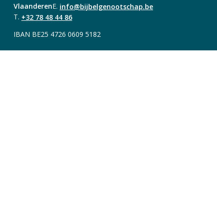
Vlaanderen
E.
info@bijbelgenootschap.be
T.
+32 78 48 44 86
IBAN BE25 4726 0609 5182
Over Bijbel Next
Account
Registreren
Contact
Volg ons
© 2026 Bijbel NEXT
Privacy